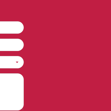
sili e
 colorazioni
ici dei