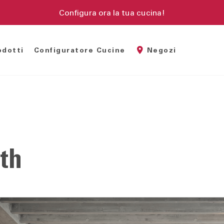
Configura ora la tua cucina!
odotti
Configuratore Cucine
Negozi
madi battenti
Divani componibili
Sedie
madi scorrevoli
Divani letto
Sedie da 
bina armadio
Poltrone
Sgabelli
th
amera completa
Tavoli
uppi notte
tti Imbottiti
tti legno
tti a scomparsa