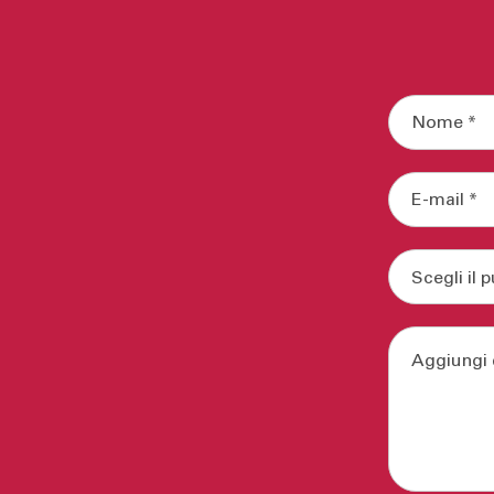
possibili
colonne, 
possibili
possibili
possibili
marchi p
Samsung,
possibili