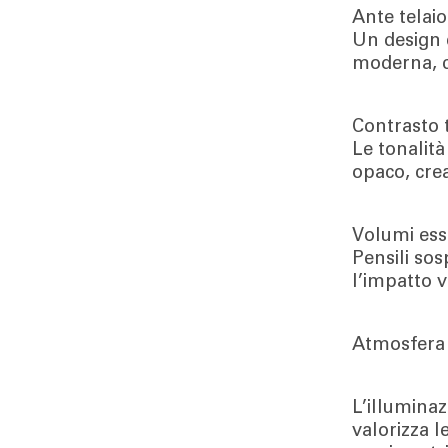
Ante telai
Un design 
moderna, co
Contrasto t
Le tonalità
opaco, cre
Volumi esse
Pensili sos
l’impatto v
Atmosfera 
L’illuminaz
valorizza l