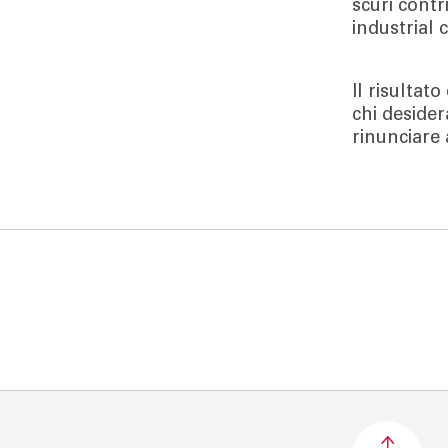
scuri cont
industrial
Il risultat
chi desider
rinunciare a