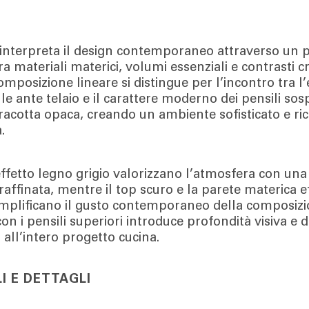
interpreta il design contemporaneo attraverso un p
tra materiali materici, volumi essenziali e contrasti c
composizione lineare si distingue per l’incontro tra l
lle ante telaio e il carattere moderno dei pensili sosp
rracotta opaca, creando un ambiente sofisticato e ric
.
effetto legno grigio valorizzano l’atmosfera con una
raffinata, mentre il top scuro e la parete materica e
plificano il gusto contemporaneo della composizio
on i pensili superiori introduce profondità visiva e 
all’intero progetto cucina.
I E DETTAGLI