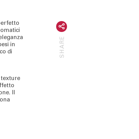
erfetto
romatici
’eleganza
SHARE
esi in
co di
 texture
ffetto
ne. Il
dona