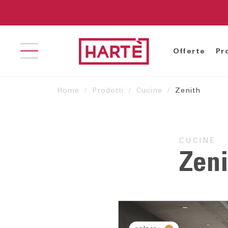
Offerte
Pr
Home
Prodotti
Cucine
Zenith
Cucine Classiche-
Librerie
Ar
Contemporanee
Madie
Ar
CUCINE
Cucine Moderne
Soggiorni
Ca
Zeni
C
Gr
Le
Le
Le