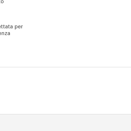
to
ettata per
senza