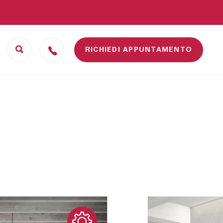
RICHIEDI APPUNTAMENTO
Camerette
Scrivanie
ufficio
Letti
Sedie da ufficio
Scrivanie
Librerie ufficio
Complementi ufficio