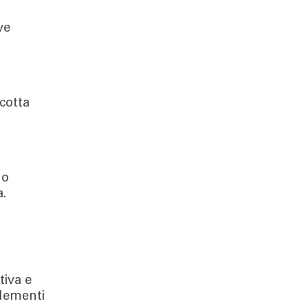
ve
acotta
no
a.
tiva e
elementi