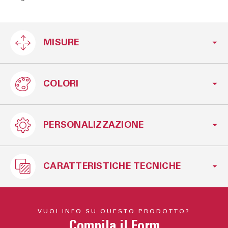
MISURE
COLORI
L.153 H.98 P.210 cm
PERSONALIZZAZIONE
Grigio
CARATTERISTICHE TECNICHE
Disponibile in versione singolo e matrimoniale
Possibilità di scelta tra varie tipologie di
piedino
VUOI INFO SU QUESTO PRODOTTO?
Testata e giroletto imbottiti
Disponibile con o senza contenitore.
Compila il Form