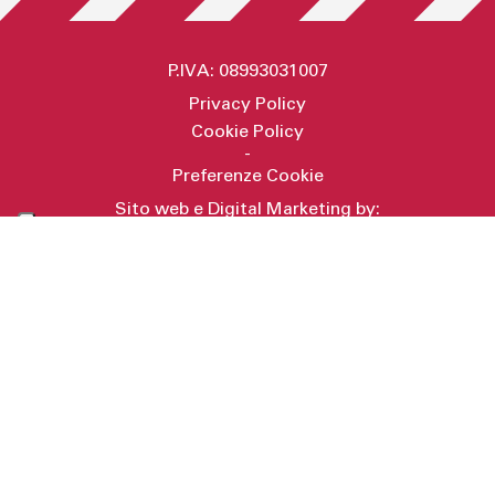
P.IVA: 08993031007
Privacy Policy
Cookie Policy
-
Preferenze Cookie
Sito web e Digital Marketing by:
Secret Key
RICHIEDI INFORMAZIONI
AVVISO PUBBLICO VOUCHER DIGITALIZZAZIONE PMI 2025
Co-finanziato dall’Unione Europea – Programma regionale FESR Lazio
2021 - 2027 - CUP F88I25001420006 - prot. A0821-090900
Progetto di realizzazione di soluzioni cloud, sviluppo web e
ottimizzazione dei processi aziendali. Gli interventi hanno migliorato
l’efficienza operativa, la sicurezza dei dati e la capacità di gestione
strategica. Il progetto ha previsto la realizzazione di soluzioni di Digital
Commerce e Digital Workplace in cloud, migliorando l’interazione con
gli utenti e la collaborazione interna. L’infrastruttura è stata potenziata
tramite la configurazione di server applicativi, web e database,