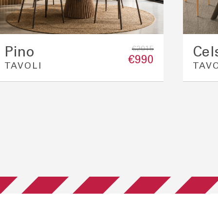
€2015
Pino
Cel
€990
TAVOLI
TAVO