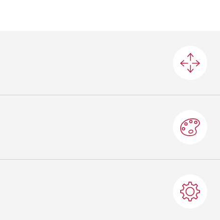
L.160/200x9
Grigio
Nero