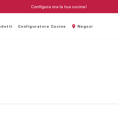
Configura ora la tua cucina!
odotti
Configuratore Cucine
Negozi
madi battenti
Divani componibili
Sedie
madi scorrevoli
Divani letto
Sedie da 
bina armadio
Poltrone
Sgabelli
amera completa
Tavoli
uppi notte
tti Imbottiti
tti legno
tti a scomparsa