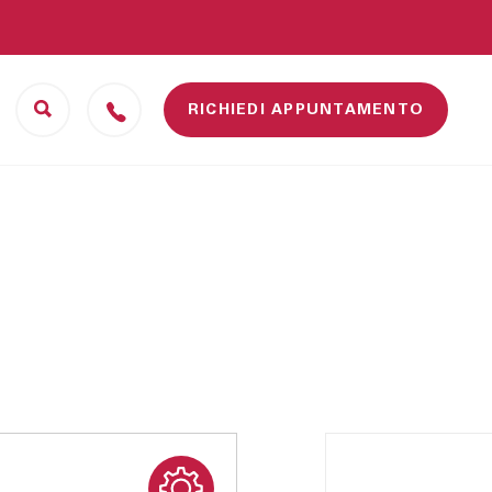
RICHIEDI APPUNTAMENTO
Camerette
Scrivanie
ufficio
Letti
Sedie da ufficio
Scrivanie
Librerie ufficio
Complementi ufficio