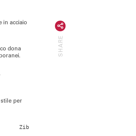
 in acciaio
SHARE
aco dona
poranei.
e
stile per
Zib