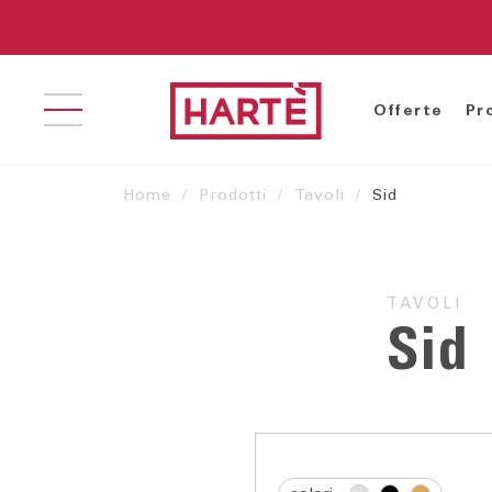
Offerte
Pr
Home
Prodotti
Tavoli
Sid
Cucine Classiche-
Librerie
Ar
Contemporanee
Madie
Ar
TAVOLI
Cucine Moderne
Soggiorni
Ca
Sid
C
Gr
Le
Le
Le