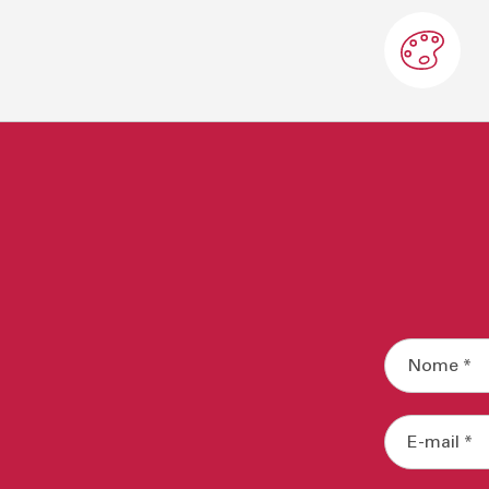
L.160/260x90
Grigio