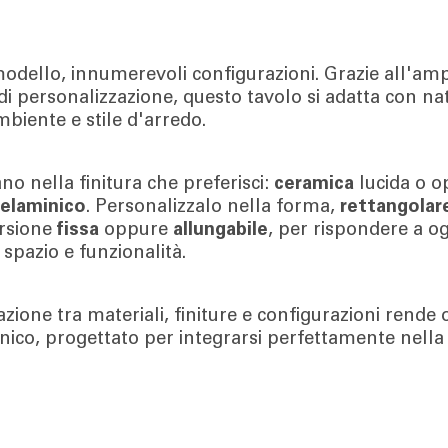
odello, innumerevoli configurazioni. Grazie all'am
 di personalizzazione, questo tavolo si adatta con na
mbiente e stile d'arredo.
iano nella finitura che preferisci:
ceramica
lucida o o
elaminico
. Personalizzalo nella forma,
rettangolar
ersione
fissa
oppure
allungabile
, per rispondere a o
 spazio e funzionalità.
ione tra materiali, finiture e configurazioni rende 
nico, progettato per integrarsi perfettamente nella 