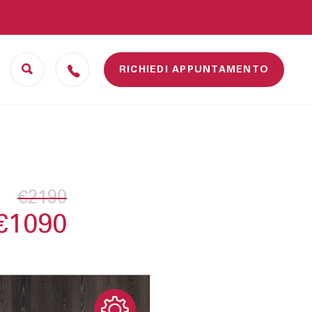
RICHIEDI APPUNTAMENTO
Camerette
Scrivanie
ufficio
Letti
Sedie da ufficio
€2190
Scrivanie
Librerie ufficio
€1090
Complementi ufficio