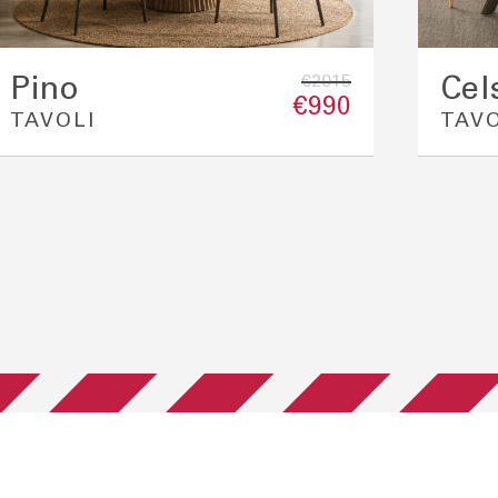
€2015
Pino
Cel
€990
TAVOLI
TAVO