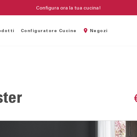
Configura ora la tua cucina!
odotti
Configuratore Cucine
Negozi
madi battenti
Divani componibili
Sedie
madi scorrevoli
Divani letto
Sedie da 
bina armadio
Poltrone
Sgabelli
ter
amera completa
Tavoli
uppi notte
tti Imbottiti
tti legno
tti a scomparsa