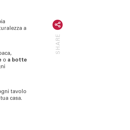
pia
turalezza a
SHARE
paca,
e
o
a botte
gni
ogni tavolo
tua casa.