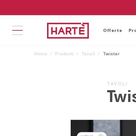
Offerte
Pr
Home
Prodotti
Tavoli
Twister
Cucine Classiche-
Librerie
Ar
Contemporanee
Madie
Ar
TAVOLI
Cucine Moderne
Soggiorni
Ca
Twis
C
Gr
Le
Le
Le