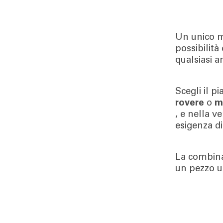
Un unico m
possibilità
qualsiasi a
Scegli il p
rovere
o
m
, e nella v
esigenza di
La combinaz
un pezzo u