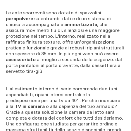
Le ante scorrevoli sono dotate di spazzolini
parapolvere
su entrambi i lati e di un sistema di
chiusura accompagnata e
ammortizzata
, che
assicura movimenti fluidi, silenziosi e una maggiore
protezione nel tempo. L'interno, realizzato nella
raffinata finitura texture, offre un'organizzazione
pratica e funzionale grazie ai robusti ripiani strutturali
con spessore di 35 mm. In più ogni vano può essere
accessoriato
al meglio a seconda delle esigenze: dal
porta pantaloni al porta cravatte, dalla cassettiera al
servetto tira-giù.
L'allestimento interno di serie comprende due tubi
appendiabiti, ripiani interni centrali e la
predisposizione per una tv da 40''. Perché rinunciare
alla
TV in camera
o alla capienza del tuo armadio?
Grazie a questa soluzione la camera da letto sarà
completa e dotata del confort che tutti desideriamo.
Una configurazione studiata per garantire ordine e
massima sfruttabilità dello spazio disponibile. prendi