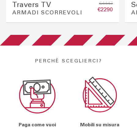
€4447
Travers TV
S
€2290
ARMADI SCORREVOLI
A
PERCHÈ SCEGLIERCI?
Paga come vuoi
Mobili su misura