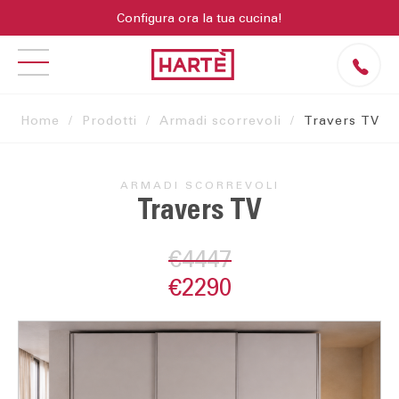
Configura ora la tua cucina!
Home
Prodotti
Armadi scorrevoli
Travers TV
ARMADI SCORREVOLI
Travers TV
€4447
€2290