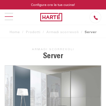
Configura ora la tua cucina!
Home
Prodotti
Armadi scorrevoli
Server
ARMADI SCORREVOLI
Server