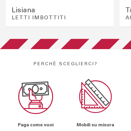
Lisiana
T
LETTI IMBOTTITI
A
PERCHÈ SCEGLIERCI?
Paga come vuoi
Mobili su misura