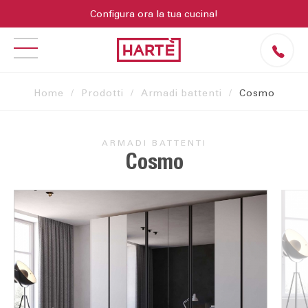
Configura ora la tua cucina!
Home
Prodotti
Armadi battenti
Cosmo
ARMADI BATTENTI
Cosmo