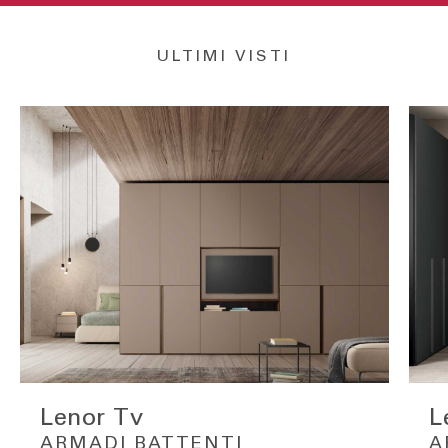
ULTIMI VISTI
Lenor Tv
L
ARMADI BATTENTI
A