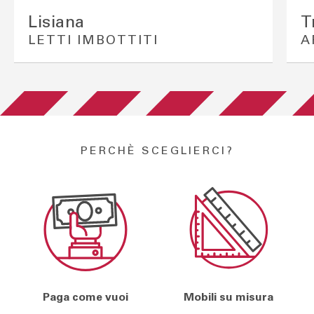
Lisiana
T
LETTI IMBOTTITI
A
PERCHÈ SCEGLIERCI?
Paga come vuoi
Mobili su misura