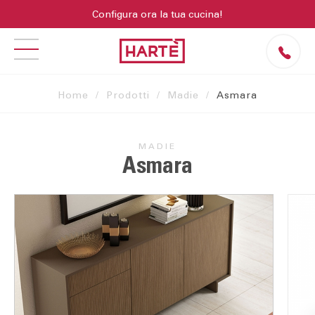
Configura ora la tua cucina!
Home
Prodotti
Madie
Asmara
MADIE
Asmara