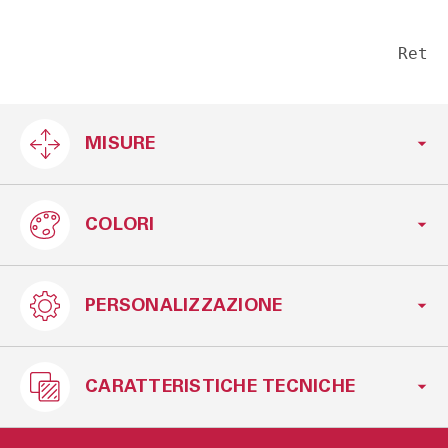
Ret
MISURE
COLORI
L.170xP.42xH.78 cm.
PERSONALIZZAZIONE
Bianco
Legno
CARATTERISTICHE TECNICHE
disponibile nelle versioni in finiture bianco
cannetè chiaro o bronzo cannetè scuro