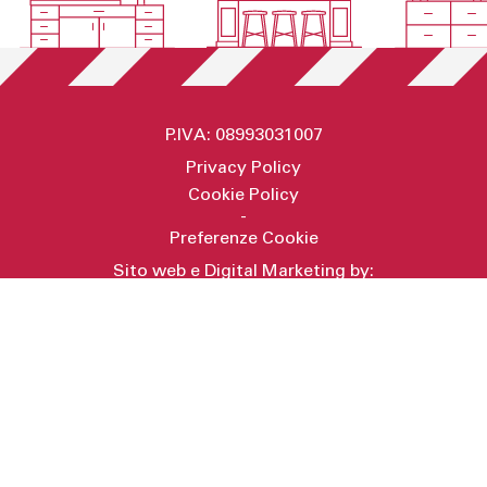
P.IVA: 08993031007
Privacy Policy
Cookie Policy
-
Preferenze Cookie
Sito web e Digital Marketing by:
Secret Key
RICHIEDI INFORMAZIONI
AVVISO PUBBLICO VOUCHER DIGITALIZZAZIONE PMI 2025
Co-finanziato dall’Unione Europea – Programma regionale FESR Lazio
2021 - 2027 - CUP F88I25001420006 - prot. A0821-090900
Progetto di realizzazione di soluzioni cloud, sviluppo web e
ottimizzazione dei processi aziendali. Gli interventi hanno migliorato
l’efficienza operativa, la sicurezza dei dati e la capacità di gestione