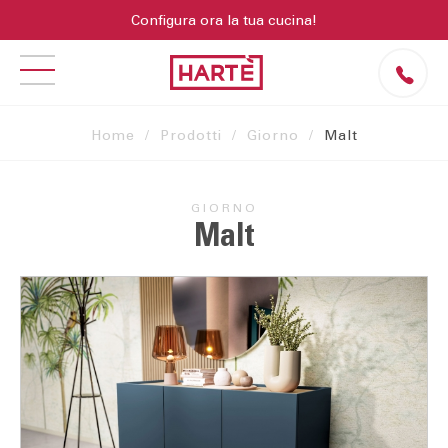
Configura ora la tua cucina!
Home
Prodotti
Giorno
Malt
GIORNO
Malt