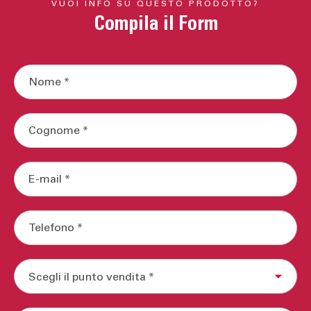
VUOI INFO SU QUESTO PRODOTTO?
Compila il Form
legnami esclusivamente di origine
europea
rivestimenti delle ante e delle strutture ad
alta
idrorepellenza
per evitare infiltrazioni e
rigonfiamenti
materiali a basso contenuto di formaldeide
cerniere
Blum
,
Hettich
e
Salice
fino a
100.000
aperture/chiusure
garantite
di
ogni anta
chiusura delle
ante
ammortizzata
,
silenziosa
e
morbida