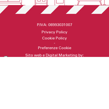
P.IVA: 08993031007
Privacy Policy
Cookie Policy
-
Preferenze Cookie
Sito web e Digital Marketing by:
Secret Key
RICHIEDI INFORMAZIONI
AVVISO PUBBLICO VOUCHER DIGITALIZZAZIONE PMI 2025
Co-finanziato dall’Unione Europea – Programma regionale FESR Lazio
2021 - 2027 - CUP F88I25001420006 - prot. A0821-090900
Progetto di realizzazione di soluzioni cloud, sviluppo web e
ottimizzazione dei processi aziendali. Gli interventi hanno migliorato
l’efficienza operativa, la sicurezza dei dati e la capacità di gestione
strategica. Il progetto ha previsto la realizzazione di soluzioni di Digital
Commerce e Digital Workplace in cloud, migliorando l’interazione con