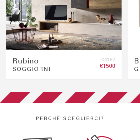
€4187
Rubino
B
€1500
SOGGIORNI
G
PERCHÈ SCEGLIERCI?