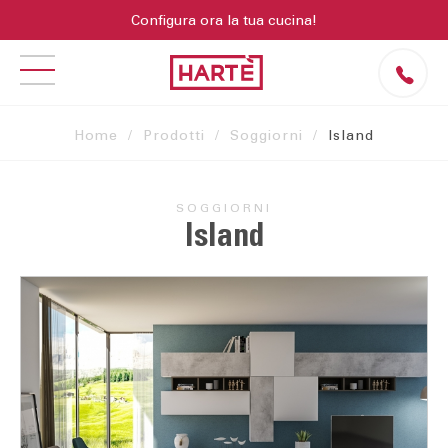
Configura ora la tua cucina!
Home
Prodotti
Soggiorni
Island
SOGGIORNI
Island